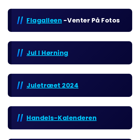
Flagalleen
-venter På Fotos
Jul I Hørning
Juletræet 2024
Handels-Kalenderen