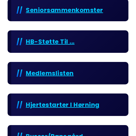
Seniorsammenkomster
HB-Støtte Til ...
Medlemslisten
Hjertestarter I Hørning