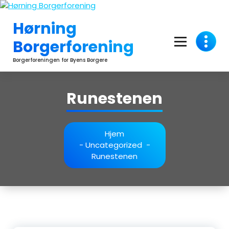
Videre
til
Hørning
indhold
Borgerforening
Borgerforeningen for Byens Borgere
Runestenen
Hjem
-
Uncategorized
-
Runestenen