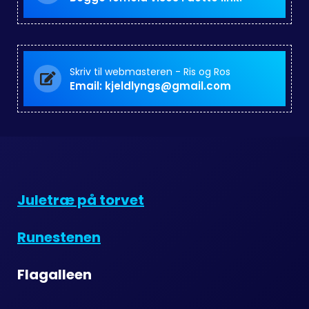
Skriv til webmasteren - Ris og Ros
Email: kjeldlyngs@gmail.com
Juletræ på torvet
Runestenen
Flagalleen