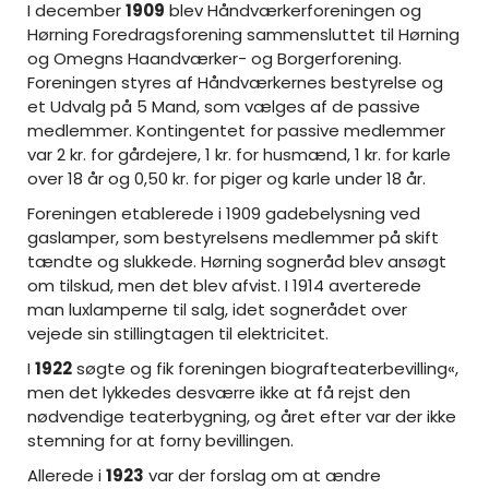
I december
1909
blev Håndværkerforeningen og
Hørning Foredragsforening sammensluttet til Hørning
og Omegns Haandværker- og Borgerforening.
Foreningen styres af Håndværkernes bestyrelse og
et Udvalg på 5 Mand, som vælges af de passive
medlemmer. Kontingentet for passive medlemmer
var 2 kr. for gårdejere, 1 kr. for husmænd, 1 kr. for karle
over 18 år og 0,50 kr. for piger og karle under 18 år.
Foreningen etablerede i 1909 gadebelysning ved
gaslamper, som bestyrelsens medlemmer på skift
tændte og slukkede. Hørning sogneråd blev ansøgt
om tilskud, men det blev afvist. I 1914 averterede
man luxlamperne til salg, idet sognerådet over
vejede sin stillingtagen til elektricitet.
I
1922
søgte og fik foreningen biografteaterbevilling«,
men det lykkedes desværre ikke at få rejst den
nødvendige teaterbygning, og året efter var der ikke
stemning for at forny bevillingen.
Allerede i
1923
var der forslag om at ændre