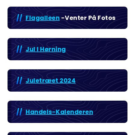
Flagalleen
-venter På Fotos
Jul I Hørning
Juletræet 2024
Handels-Kalenderen