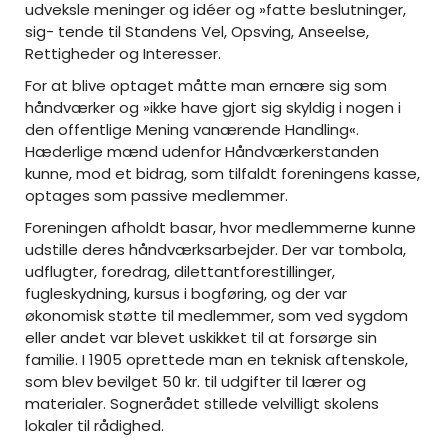
udveksle meninger og idéer og »fatte beslutninger,
sig- tende til Standens Vel, Opsving, Anseelse,
Rettigheder og Interesser.
For at blive optaget måtte man ernære sig som
håndværker og »ikke have gjort sig skyldig i nogen i
den offentlige Mening vanærende Handling«.
Hæderlige mænd udenfor Håndværkerstanden
kunne, mod et bidrag, som tilfaldt foreningens kasse,
optages som passive medlemmer.
Foreningen afholdt basar, hvor medlemmerne kunne
udstille deres håndværksarbejder. Der var tombola,
udflugter, foredrag, dilettantforestillinger,
fugleskydning, kursus i bogføring, og der var
økonomisk støtte til medlemmer, som ved sygdom
eller andet var blevet uskikket til at forsørge sin
familie. I 1905 oprettede man en teknisk aftenskole,
som blev bevilget 50 kr. til udgifter til lærer og
materialer. Sognerådet stillede velvilligt skolens
lokaler til rådighed.