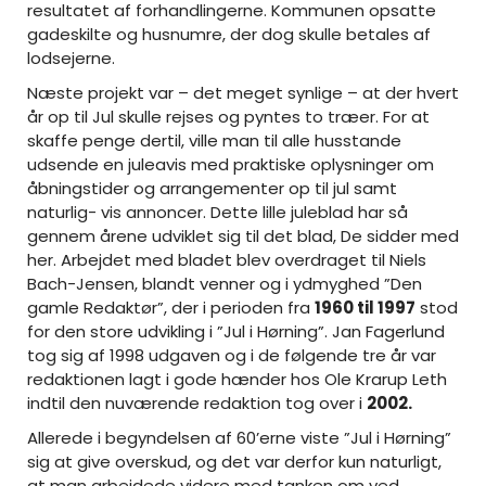
resultatet af forhandlingerne. Kommunen opsatte
gadeskilte og husnumre, der dog skulle betales af
lodsejerne.
Næste projekt var – det meget synlige – at der hvert
år op til Jul skulle rejses og pyntes to træer. For at
skaffe penge dertil, ville man til alle husstande
udsende en juleavis med praktiske oplysninger om
åbningstider og arrangementer op til jul samt
naturlig- vis annoncer. Dette lille juleblad har så
gennem årene udviklet sig til det blad, De sidder med
her. Arbejdet med bladet blev overdraget til Niels
Bach-Jensen, blandt venner og i ydmyghed ”Den
gamle Redaktør”, der i perioden fra
1960 til 1997
stod
for den store udvikling i ”Jul i Hørning”. Jan Fagerlund
tog sig af 1998 udgaven og i de følgende tre år var
redaktionen lagt i gode hænder hos Ole Krarup Leth
indtil den nuværende redaktion tog over i
2002.
Allerede i begyndelsen af 60’erne viste ”Jul i Hørning”
sig at give overskud, og det var derfor kun naturligt,
at man arbejdede videre med tanken om ved