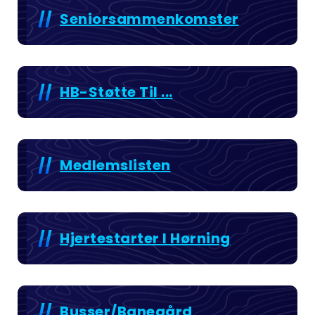
Seniorsammenkomster
HB-Støtte Til ...
Medlemslisten
Hjertestarter I Hørning
Busser/Banegård