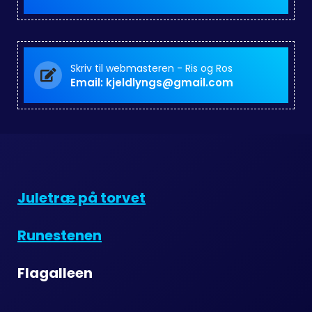
Skriv til webmasteren - Ris og Ros
Email: kjeldlyngs@gmail.com
Juletræ på torvet
Runestenen
Flagalleen