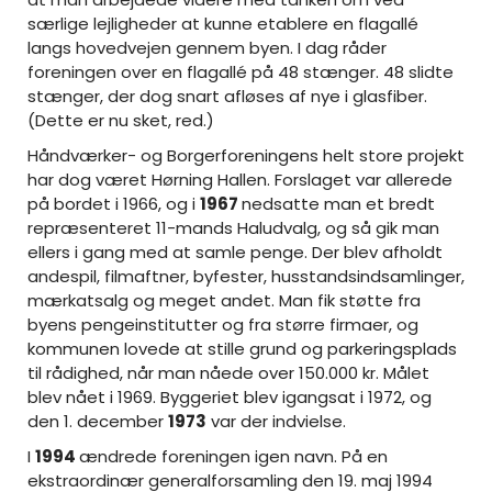
særlige lejligheder at kunne etablere en flagallé
langs hovedvejen gennem byen. I dag råder
foreningen over en flagallé på 48 stænger. 48 slidte
stænger, der dog snart afløses af nye i glasfiber.
(Dette er nu sket, red.)
Håndværker- og Borgerforeningens helt store projekt
har dog været Hørning Hallen. Forslaget var allerede
på bordet i 1966, og i
1967
nedsatte man et bredt
repræsenteret 11-mands Haludvalg, og så gik man
ellers i gang med at samle penge. Der blev afholdt
andespil, filmaftner, byfester, husstandsindsamlinger,
mærkatsalg og meget andet. Man fik støtte fra
byens pengeinstitutter og fra større firmaer, og
kommunen lovede at stille grund og parkeringsplads
til rådighed, når man nåede over 150.000 kr. Målet
blev nået i 1969. Byggeriet blev igangsat i 1972, og
den 1. december
1973
var der indvielse.
I
1994
ændrede foreningen igen navn. På en
ekstraordinær generalforsamling den 19. maj 1994