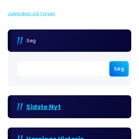
Juletræet på Torvet
Søg
Søg
Sidste Nyt
Hørnings Historie