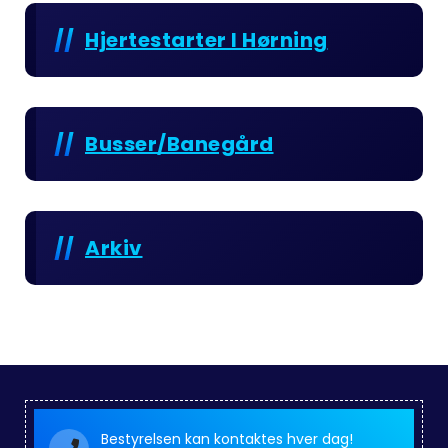
Hjertestarter I Hørning
Busser/Banegård
Arkiv
Bestyrelsen kan kontaktes hver dag!