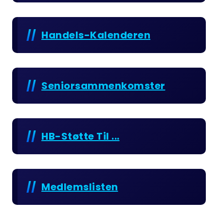
Handels-Kalenderen
Seniorsammenkomster
HB-Støtte Til ...
Medlemslisten