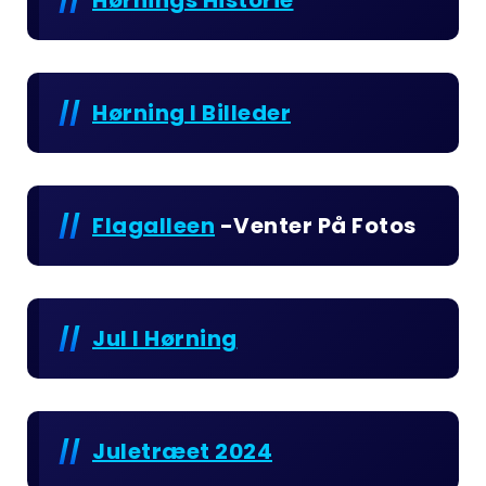
Hørning I Billeder
Flagalleen
-venter På Fotos
Jul I Hørning
Juletræet 2024