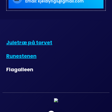
Email: kjeldlyngs@gmail.com
Juletræ på torvet
Runestenen
Flagalleen