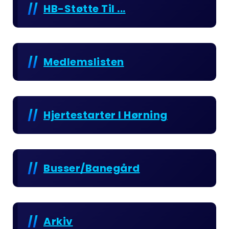
HB-Støtte Til ...
Medlemslisten
Hjertestarter I Hørning
Busser/Banegård
Arkiv