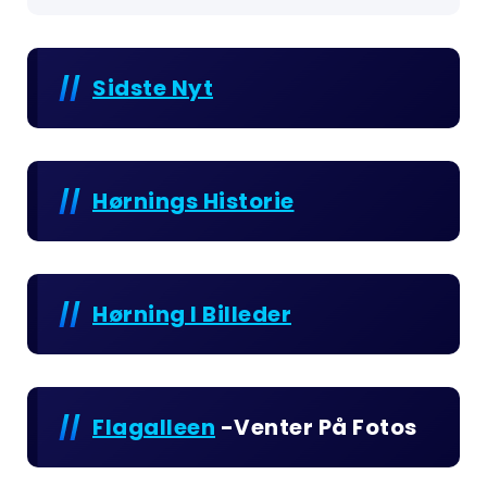
Sidste Nyt
Hørnings Historie
Hørning I Billeder
Flagalleen
-venter På Fotos