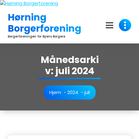
Videre
til
Hørning
indhold
Borgerforening
Borgerforeningen for Byens Borgere
Månedsarki
v: juli 2024
Hjem
-
2024
-
juli