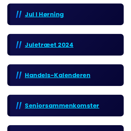
Jul I Hørning
Juletræet 2024
Handels-Kalenderen
Seniorsammenkomster