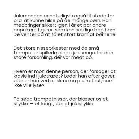
Julemanden er naturligvis også til stede for
bl.a. at kunne hilse på de mange børn. Han
medbringer sikkert igen i år et par andre
populære figurer, som kan ses lige bag ham.
De venter på at få et stort kram af børnene.
Det store nisseorkester med de små
trompeter spillede glade julesange for den
store forsamling, der var mødt op.
Hvem er mon denne person, der forsøger at
kravle ind i juletræet? Leder han efter gaver,
eller er han ved at skrue en pære fast, som
ikke ville lyse?
To søde trompetnisser, der blæser os et
stykke — et langt, dejligt julestykke.