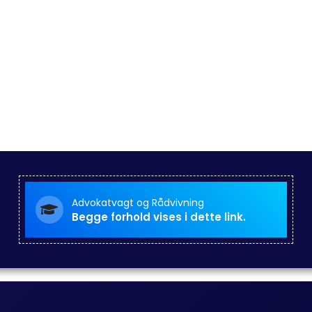
Advokatvagt og Rådvivning
Begge forhold vises i dette link.