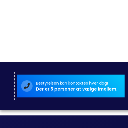
Bestyrelsen kan kontaktes hver dag!
Der er 5 personer at vælge imellem.