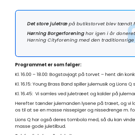
Det store juletræ
på butikstorvet blev tændt
Hørning Borgerforening
har igen i år doneret e
Hørning Cityforening med den traditionsrig
Programmet er som følger:
Kl. 16.00 – 18.00: Bogstavjagt på torvet – hent din ko
Kl. 16.15: Young Brass Band spiller julemusik og Lions 
Kl. 16.45: Vi samles ved juletræet og kalder på jul
Herefter tænder julemanden lysene på træet, og vi l
os til at se en masse nissepiger og nissedrenge m. 
Lions Q har også deres tombola med, så du kan vinde f
masse gode juletilbud.