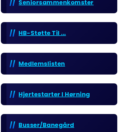
Seniorsammenkomster
HB-Støtte Til ...
Medlemslisten
Hjertestarter I Hørning
Busser/Banegård