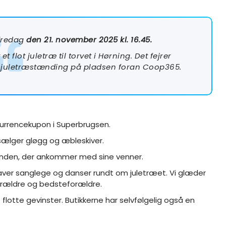
 fredag
den 21. november 2025 kl. 16.45.
t flot juletræ til torvet i Hørning. Det fejrer
e juletræstænding på pladsen foran Coop365.
nkurrencekupon i Superbrugsen.
Q sælger gløgg og æbleskiver.
emanden, der ankommer med sine venner.
aver sanglege og danser rundt om juletræet. Vi glæder
forældre og bedsteforældre.
lotte gevinster. Butikkerne har selvfølgelig også en