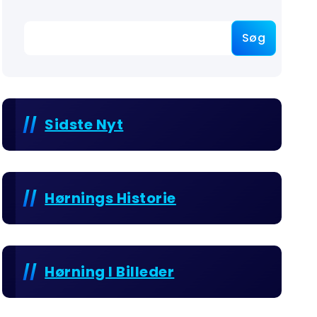
Søg
Sidste Nyt
Hørnings Historie
Hørning I Billeder