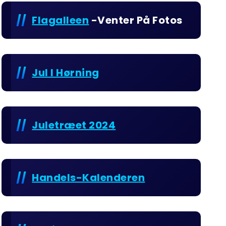
Flagalleen
-venter På Fotos
Jul I Hørning
Juletræet 2024
Handels-Kalenderen