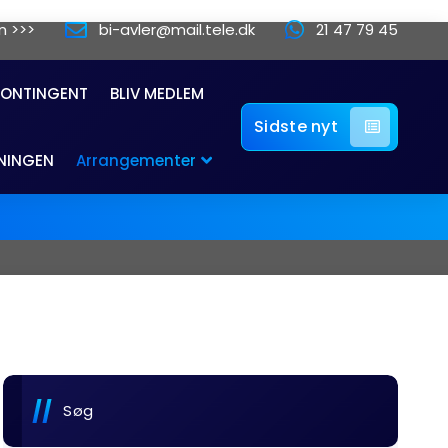
n >>>
bi-avler@mail.tele.dk
21 47 79 45
KONTINGENT
BLIV MEDLEM
Sidste nyt
NINGEN
Arrangementer
Søg