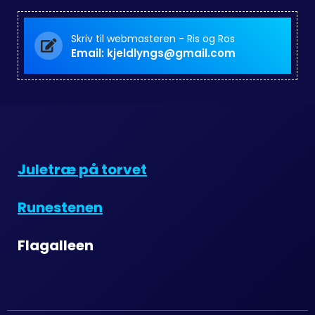
Skriv til webmasteren - Ris og Ros
Email: kjeldlyngs@gmail.com
Juletræ på torvet
Runestenen
Flagalleen