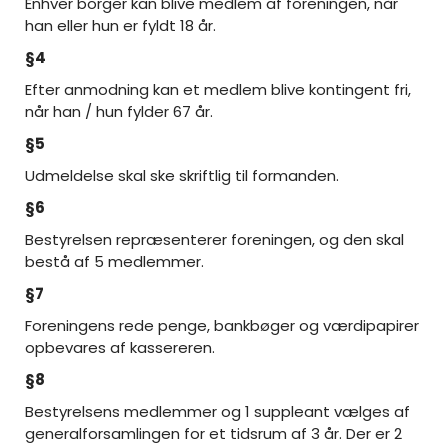
Enhver borger kan blive medlem af foreningen, når
han eller hun er fyldt 18 år.
§4
Efter anmodning kan et medlem blive kontingent fri,
når han / hun fylder 67 år.
§5
Udmeldelse skal ske skriftlig til formanden.
§6
Bestyrelsen repræsenterer foreningen, og den skal
bestå af 5 medlemmer.
§7
Foreningens rede penge, bankbøger og værdipapirer
opbevares af kassereren.
§8
Bestyrelsens medlemmer og 1 suppleant vælges af
generalforsamlingen for et tidsrum af 3 år. Der er 2