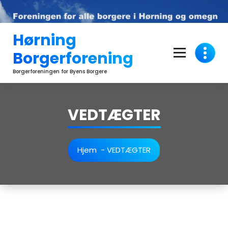
Videre
til
indhold
Hørning
Borgerforening
Borgerforeningen for Byens Borgere
VEDTÆGTER
Hjem
-
VEDTÆGTER