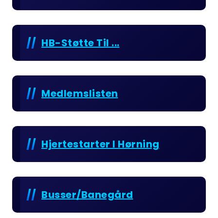
HB-Støtte Til ...
Medlemslisten
Hjertestarter I Hørning
Busser/Banegård