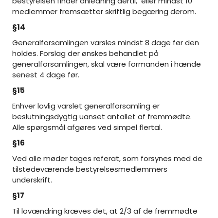
bestyrelsen finder anledning dertil, eller mindst 10
medlemmer fremsætter skriftlig begæring derom.
§14
Generalforsamlingen varsles mindst 8 dage før den
holdes. Forslag der ønskes behandlet på
generalforsamlingen, skal være formanden i hænde
senest 4 dage før.
§15
Enhver lovlig varslet generalforsamling er
beslutningsdygtig uanset antallet af fremmødte.
Alle spørgsmål afgøres ved simpel flertal.
§16
Ved alle møder tages referat, som forsynes med de
tilstedeværende bestyrelsesmedlemmers
underskrift.
§17
Til lovændring kræves det, at 2/3 af de fremmødte