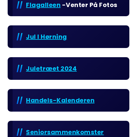
Flagalleen
-venter På Fotos
Jul I Hørning
Juletræet 2024
Handels-Kalenderen
Seniorsammenkomster