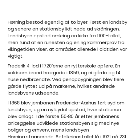
Hørning bestod egentlig af to byer: Først en landsby
og senere en stationsby lidt nede ad skråningen.
Landsbyen opstod omkring en kirke fra 1100-tallet,
men fund af en runesten og en rig kammergrav fra
vikingetiden viser, at området allerede i oldtiden var
vigtigt.
Frederik 4. lod i 1720’erne en rytterskole opføre. En
voldsom brand hærgede i 1859, og ni gårde og 14
huse nedbrændte. Ved genopbygningen blev flere
gårde flyttet ud på markerne, hvilket ændrede
landsbyens udseende.
I 1868 blev jernbanen Fredericia-Aarhus ført syd om
landsbyen, og en ny bydel opstod, hvor stationen
blev anlagt. I de første 50‑80 år efter jernbanens
anlæggelse udviklede stationsbyen sig med nye
boliger og erhverv, mens landsbyen
Hørning stagnerede. Befolkningstallet lå i 1921 på 231,