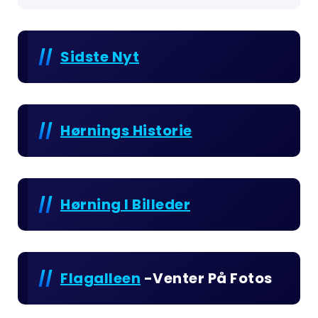
Sidste Nyt
Hørnings Historie
Hørning I Billeder
Flagalleen
-venter På Fotos