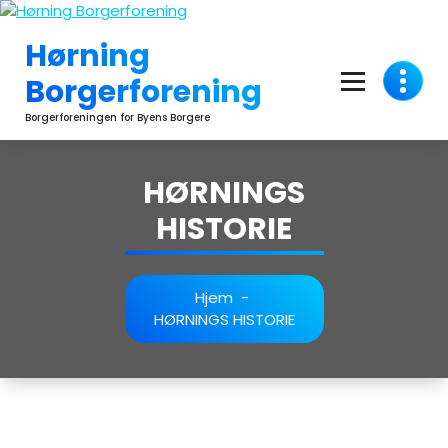
Videre
til
Hørning
indhold
Borgerforening
Borgerforeningen for Byens Borgere
HØRNINGS
HISTORIE
Hjem
-
HØRNINGS HISTORIE