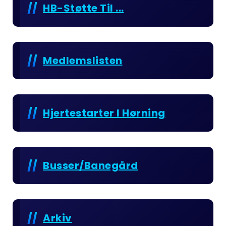
HB-Støtte Til ...
Medlemslisten
Hjertestarter I Hørning
Busser/Banegård
Arkiv