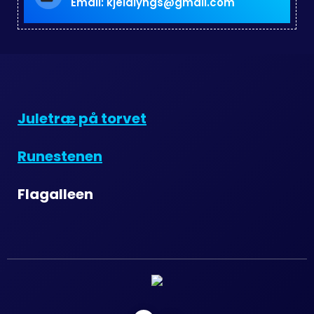
Email: kjeldlyngs@gmail.com
Juletræ på torvet
Runestenen
Flagalleen