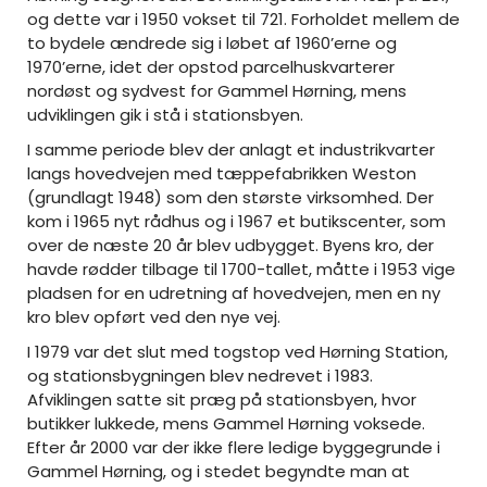
og dette var i 1950 vokset til 721. Forholdet mellem de
to bydele ændrede sig i løbet af 1960’erne og
1970’erne, idet der opstod parcelhuskvarterer
nordøst og sydvest for Gammel Hørning, mens
udviklingen gik i stå i stationsbyen.
I samme periode blev der anlagt et industrikvarter
langs hovedvejen med tæppefabrikken Weston
(grundlagt 1948) som den største virksomhed. Der
kom i 1965 nyt rådhus og i 1967 et butikscenter, som
over de næste 20 år blev udbygget. Byens kro, der
havde rødder tilbage til 1700-tallet, måtte i 1953 vige
pladsen for en udretning af hovedvejen, men en ny
kro blev opført ved den nye vej.
I 1979 var det slut med togstop ved Hørning Station,
og stationsbygningen blev nedrevet i 1983.
Afviklingen satte sit præg på stationsbyen, hvor
butikker lukkede, mens Gammel Hørning voksede.
Efter år 2000 var der ikke flere ledige byggegrunde i
Gammel Hørning, og i stedet begyndte man at