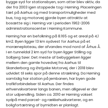
bygge syd for stationsbyen, som atter blev aktiv, da
der fra 2003 igen stoppede tog i Hørning. Placeringen
tæt på Aarhus og med transportmuligheder med
bus, tog og motorvej gjorde byen attraktiv at
bosætte sig i. Hørning var i perioden 1962-2006
administrationscenter i Hørning Kommune.
Hørning har en befolkning på 8.165 og et areal på 4,1
km2. Byen ligger 13 km sydvest for Aarhus på et
moræneplateau, der afvandes mod nord af Århus Å.
I en tunneldal 2 km syd for byen ligger Stilling og
Solbjerg Søer. Det meste af bebyggelsen ligger
mellem den gamle hovedvej fra Aarhus til
Skanderborg og Østjyske Motorvej, der i 2018 blev
udvidet til seks spor på denne strækning. Da Hørning
samtidig har station på jernbanen, har byen gode
trafikforbindelser til Aarhus. Der findes
erhvervskvarterer langs banen, men alligevel er der
stor udpendling. Siden ca. 2010 er Hørning vokset
sydpå med parcel- og rækkehuskvarterer, og en
boligfortætning af bymidten er planlagt.