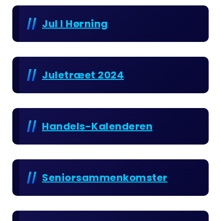
Jul I Hørning
Juletræet 2024
Handels-Kalenderen
Seniorsammenkomster