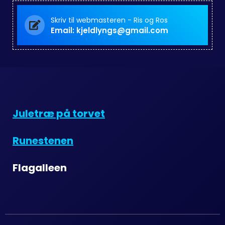
Skriv til webmasteren - Ris og Ros
Email: kjeldlyngs@gmail.com
Juletræ på torvet
Runestenen
Flagalleen