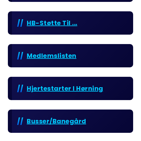
HB-Støtte Til ...
Medlemslisten
Hjertestarter I Hørning
Busser/Banegård