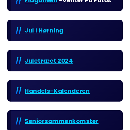
Flagalleen
-venter På Fotos
Jul I Hørning
Juletræet 2024
Handels-Kalenderen
Seniorsammenkomster