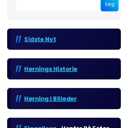
Søg
Sidste Nyt
Hørnings Historie
Hørning I Billeder