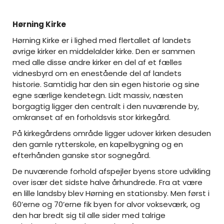
Hørning Kirke
Hørning Kirke er i lighed med flertallet af landets
øvrige kirker en middelalder kirke. Den er sammen
med alle disse andre kirker en del af et fælles
vidnesbyrd om en enestående del af landets
historie. Samtidig har den sin egen historie og sine
egne særlige kendetegn. Lidt massiv, næsten
borgagtig ligger den centralt i den nuværende by,
omkranset af en forholdsvis stor kirkegård.
På kirkegårdens område ligger udover kirken desuden
den gamle rytterskole, en kapelbygning og en
efterhånden ganske stor sognegård.
De nuværende forhold afspejler byens store udvikling
over især det sidste halve århundrede. Fra at være
en lille landsby blev Hørning en stationsby. Men først i
60’erne og 70’erne fik byen for alvor vokseværk, og
den har bredt sig til alle sider med talrige