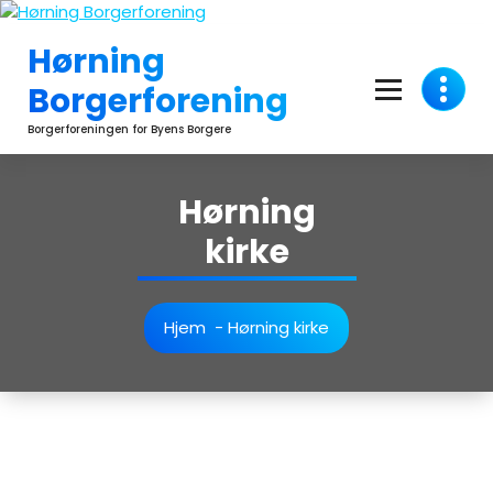
Videre
til
Hørning
indhold
Borgerforening
Borgerforeningen for Byens Borgere
Hørning
kirke
Hjem
-
Hørning kirke